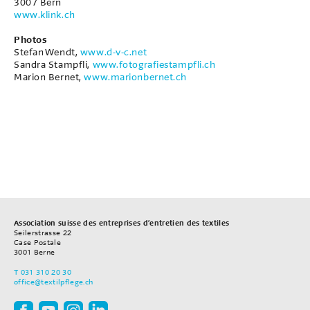
3007 Bern
www.klink.ch
Photos
Stefan Wendt,
www.d-v-c.net
Sandra Stampfli,
www.fotografiestampfli.ch
Marion Bernet,
www.marionbernet.ch
Association suisse des entreprises d’entretien des textiles
Seilerstrasse 22
Case Postale
3001
Berne
T
031 310 20 30
office
@textilpflege.ch