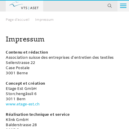
chercher
Page d’accueil
Impressum
Page d’accueil
Impressum
Contenu et rédaction
Association suisse des entreprises d’entretien des textiles
Seilerstrasse 22
Case Postale
3001 Berne
Concept et création
Etage Est GmbH
Storchengässli 6
3011 Bern
www.etage-est.ch
Réalisation technique et service
Klink GmbH
Balderstrasse 28