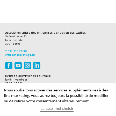
Association suisse des entreprises d’entretien des textiles
Seilerstrasse 22
Case Postale
3001
Berne
T
031 310 20 30
office
@textilpflege.ch
Heures d’ouverture des bureaux
lundi – vendredi
08.00–12.00h
13.30–17.00h
Nous souhaitons activer des services supplémentaires à des
fins marketing. Vous aurez toujours la possibilité de modifier
ou de retirer votre consentement ultérieurement.
Laissez-moi choisir
2018 Association suisse des entreprises d’entretien des textiles