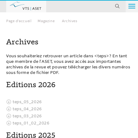
chercher
Page d’accueil
Magazine
Archives
Page d’accueil
Archives
Vous souhaiteriez retrouver un article dans <teps>? En tant
que membre de l’ASET, vous avez accès aux importantes
archives de la revue et pouvez télécharger les divers numéros
sous forme de fichier PDF.
Editions 2026
teps_05_2026
teps_04_2026
teps_03_2026
teps_01_02_2026
Editions 2025