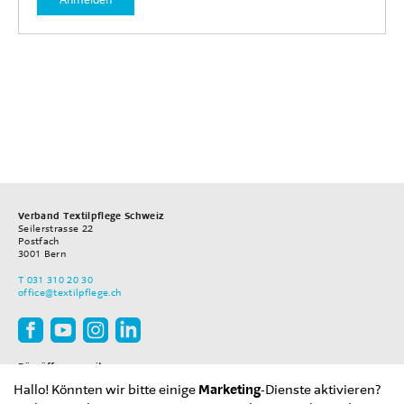
Verband Textilpflege Schweiz
Seilerstrasse 22
Postfach
3001
Bern
T
031 310 20 30
office
@textilpflege.ch
Büroöffnungszeiten
Montag–Freitag
Hallo! Könnten wir bitte einige
Marketing
-Dienste aktivieren?
08.00–12.00 Uhr