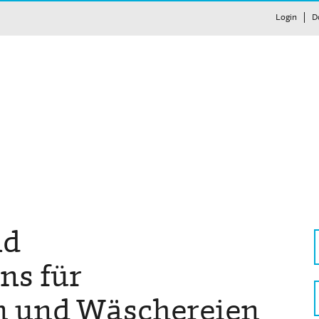
Login
D
nd
ns für
n und Wäschereien