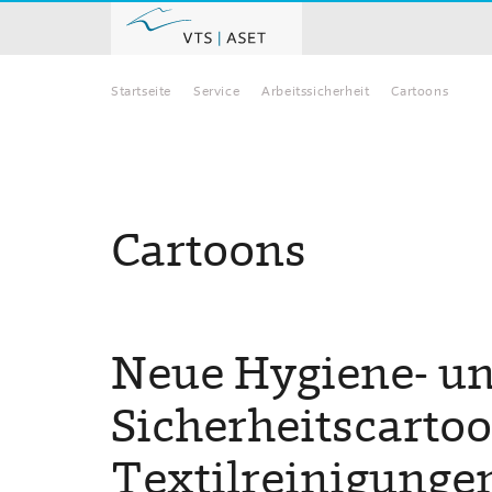
Startseite
Service
Arbeitssicherheit
Cartoons
Home
Cartoons
Neue Hygiene- u
Sicherheitscartoo
Textilreinigunge