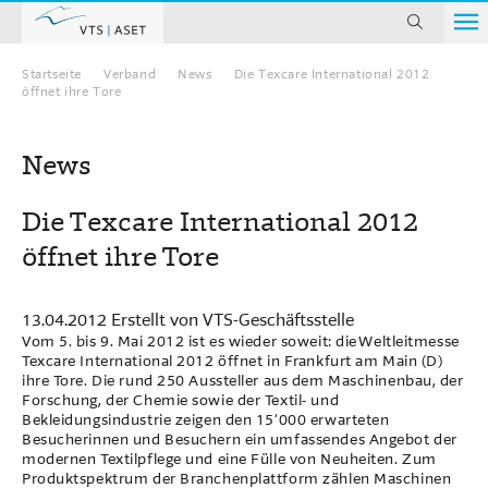
suchen
Startseite
Verband
News
Die Texcare International 2012
Home
öffnet ihre Tore
News
Die Texcare International 2012
öffnet ihre Tore
13.04.2012
Erstellt von
VTS-Geschäftsstelle
Vom 5. bis 9. Mai 2012 ist es wieder soweit: die Weltleitmesse
Texcare International 2012 öffnet in Frankfurt am Main (D)
ihre Tore. Die rund 250 Aussteller aus dem Maschinenbau, der
Forschung, der Chemie sowie der Textil- und
Bekleidungsindustrie zeigen den 15‘000 erwarteten
Besucherinnen und Besuchern ein umfassendes Angebot der
modernen Textilpflege und eine Fülle von Neuheiten. Zum
Produktspektrum der Branchenplattform zählen Maschinen