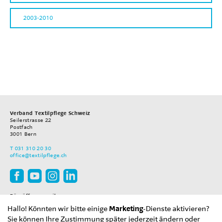
2003-2010
Verband Textilpflege Schweiz
Seilerstrasse 22
Postfach
3001
Bern
T
031 310 20 30
office
@textilpflege.ch
Büroöffnungszeiten
Montag–Freitag
Hallo! Könnten wir bitte einige
Marketing
-Dienste aktivieren?
08.00–12.00 Uhr
13.30–17.00 Uhr
Sie können Ihre Zustimmung später jederzeit ändern oder