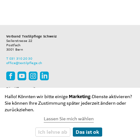
Verband Textilpflege Schweiz
Seilerstrasse 22
Postfach
3001
Bern
T
031 310 20 30
office
@textilpflege.ch
Büroöffnungszeiten
Montag–Freitag
Hallo! Könnten wir bitte einige
Marketing
-Dienste aktivieren?
08.00–12.00 Uhr
13.30–17.00 Uhr
Sie können Ihre Zustimmung später jederzeit ändern oder
zurückziehen.
Lassen Sie mich wählen
2018 Verband Textilpflege Schweiz
Ich lehne ab
Das ist ok
Cookies
Impressum
Datenschutz