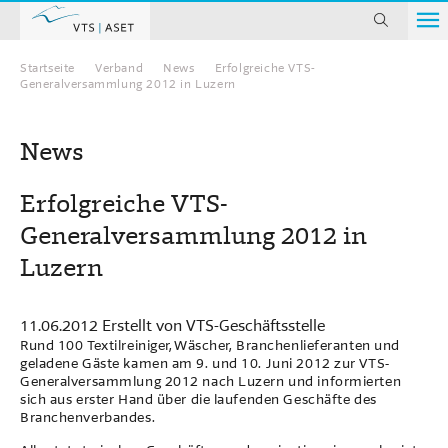
suchen
Startseite
Verband
News
Erfolgreiche VTS-
Home
Generalversammlung 2012 in Luzern
News
Erfolgreiche VTS-
Generalversammlung 2012 in
Luzern
11.06.2012
Erstellt von
VTS-Geschäftsstelle
Rund 100 Textilreiniger, Wäscher, Branchenlieferanten und
geladene Gäste kamen am 9. und 10. Juni 2012 zur VTS-
Generalversammlung 2012 nach Luzern und informierten
sich aus erster Hand über die laufenden Geschäfte des
Branchenverbandes.