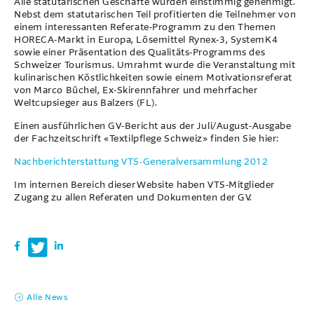
Alle statutarischen Geschäfte wurden einstimmig genehmigt.
Nebst dem statutarischen Teil profitierten die Teilnehmer von
einem interessanten Referate-Programm zu den Themen
HORECA-Markt in Europa, Lösemittel Rynex-3, SystemK4
sowie einer Präsentation des Qualitäts-Programms des
Schweizer Tourismus. Umrahmt wurde die Veranstaltung mit
kulinarischen Köstlichkeiten sowie einem Motivationsreferat
von Marco Büchel, Ex-Skirennfahrer und mehrfacher
Weltcupsieger aus Balzers (FL).
Einen ausführlichen GV-Bericht aus der Juli/August-Ausgabe
der Fachzeitschrift «Textilpflege Schweiz» finden Sie hier:
Nachberichterstattung VTS-Generalversammlung 2012
Im internen Bereich dieser Website haben VTS-Mitglieder
Zugang zu allen Referaten und Dokumenten der GV.
Alle News