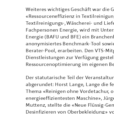
Weiteres wichtiges Geschäft war die
«Ressourceneffizienz in Textilreinig
Textilreinigungs-, Wäscherei- und Lie
Fachpersonen Energie, wird mit Unte
Energie (BAFU und BFE) ein Branchenh
anonymisiertes Benchmark-Tool sowie 
Berater-Pool, erarbeiten. Den VTS-Mit
Dienstleistungen zur Verfügung geste
Ressourcenoptimierung im eigenen Be
Der statutarische Teil der Veranstalt
abgerundet: Horst Lange, Lange die fei
Thema «Reinigen ohne Vordetachur, oh
energieeffizientesten Maschine», Jür
Muttenz, stellte die «Neue Flüssig-G
Desinfizieren von Oberbekleidung» vor 