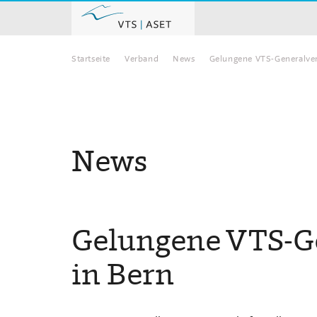
Startseite
Verband
News
Gelungene VTS-Generalve
Home
News
Gelungene VTS-
in Bern