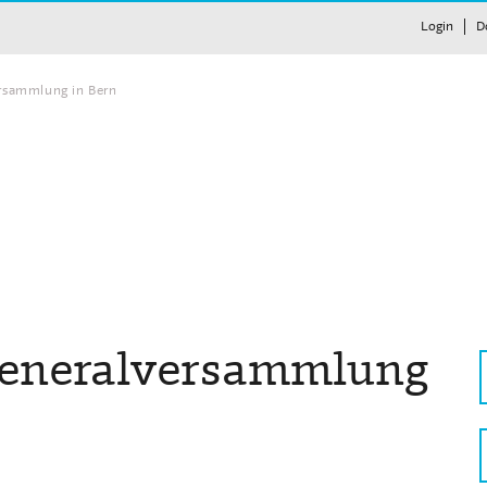
Login
D
rsammlung in Bern
Generalversammlung