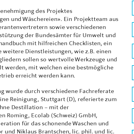
 Genehmigung des Projektes
ungen und Wäschereien». Ein Projektteam aus
ferantenvertretern sowie verschiedenen
rstützung der Bundesämter für Umwelt und
andbuch mit hilfreichen Checklisten, ein
weitere Dienstleistungen, wie z.B. einen
gliedern sollen so wertvolle Werkzeuge und
llt werden, mit welchen eine bestmögliche
trieb erreicht werden kann.
ung wurde durch verschiedene Fachreferate
ne Reinigung, Stuttgart (D), referierte zum
ne Destillation – mit der
gen Roming, Ecolab (Schweiz) GmbH,
eneration für das schonende Waschen und
und Niklaus Brantschen, lic. phil. und lic.