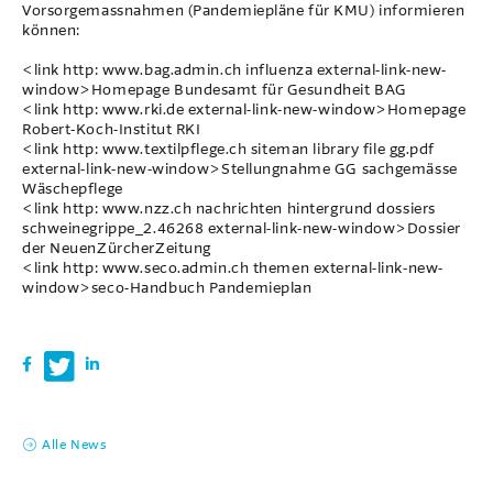
Vorsorgemassnahmen (Pandemiepläne für KMU) informieren
können:
<link http: www.bag.admin.ch influenza external-link-new-
window>Homepage Bundesamt für Gesundheit BAG
<link http: www.rki.de external-link-new-window>Homepage
Robert-Koch-Institut RKI
<link http: www.textilpflege.ch siteman library file gg.pdf
external-link-new-window>Stellungnahme GG sachgemässe
Wäschepflege
<link http: www.nzz.ch nachrichten hintergrund dossiers
schweinegrippe_2.46268 external-link-new-window>Dossier
der NeuenZürcherZeitung
<link http: www.seco.admin.ch themen external-link-new-
window>seco-Handbuch Pandemieplan
Alle News