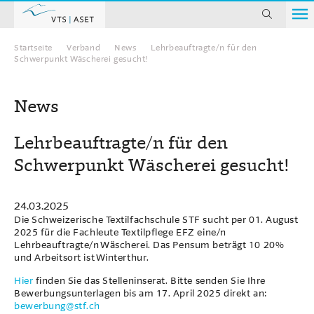
suchen
Startseite
Verband
News
Lehrbeauftragte/n für den
Home
Schwerpunkt Wäscherei gesucht!
News
Lehrbeauftragte/n für den
Schwerpunkt Wäscherei gesucht!
24.03.2025
Die Schweizerische Textilfachschule STF sucht per 01. August
2025 für die Fachleute Textilpflege EFZ eine/n
Lehrbeauftragte/n Wäscherei. Das Pensum beträgt 10 20%
und Arbeitsort ist Winterthur.
Hier
finden Sie das Stelleninserat. Bitte senden Sie Ihre
Bewerbungsunterlagen bis am 17. April 2025 direkt an:
bewerbung
@stf.ch