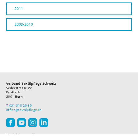
2011
2003-2010
Verband Textilpflege Schweiz
Seilerstrasse 22
Postfach
3001
Bern
T
031 310 20 30
office
@textilpflege.ch
Büroöffnungszeiten