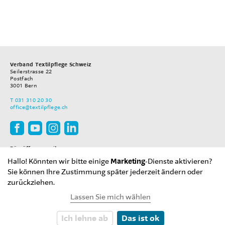
Verband Textilpflege Schweiz
Seilerstrasse 22
Postfach
3001
Bern
T
031 310 20 30
office
@textilpflege.ch
Büroöffnungszeiten
Montag–Freitag
Hallo! Könnten wir bitte einige
Marketing
-Dienste aktivieren?
08.00–12.00 Uhr
13.30–17.00 Uhr
Sie können Ihre Zustimmung später jederzeit ändern oder
zurückziehen.
Lassen Sie mich wählen
2018 Verband Textilpflege Schweiz
Ich lehne ab
Das ist ok
Cookies
Impressum
Datenschutz