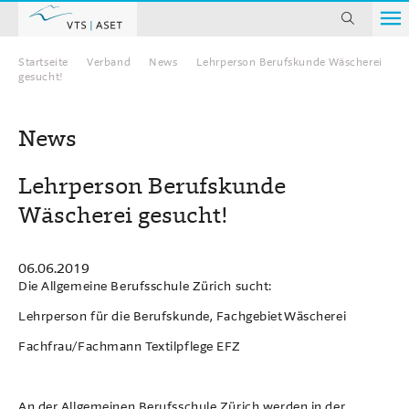
suchen
Startseite
Verband
News
Lehrperson Berufskunde Wäscherei
Home
gesucht!
News
Lehrperson Berufskunde
Wäscherei gesucht!
06.06.2019
Die Allgemeine Berufsschule Zürich sucht:
Lehrperson für die Berufskunde, Fachgebiet Wäscherei
Fachfrau/Fachmann Textilpflege EFZ
An der Allgemeinen Berufsschule Zürich werden in der