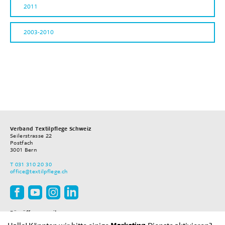
2011
2003-2010
Verband Textilpflege Schweiz
Seilerstrasse 22
Postfach
3001
Bern
T
031 310 20 30
office
@textilpflege.ch
Büroöffnungszeiten
Montag–Freitag