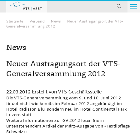
suchen
Startseite
Verband
News
Neuer Austragungsort der VTS-
Home
Generalversammlung 2012
News
Neuer Austragungsort der VTS-
Generalversammlung 2012
22.03.2012
Erstellt von
VTS-Geschäftsstelle
Die VTS-Generalversammlung vom 9. und 10. Juni 2012
findet nicht wie bereits im Februar 2012 angekündigt im
Hotel Radisson Blu, sondern neu im Hotel Continental Park
Luzern statt.
Weitere Informationen zur GV 2012 lesen Sie in
untenstehendem Artikel der März-Ausgabe von «Textilpflege
Schweiz»: