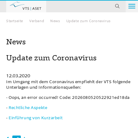
suchen
Startseite
Verband
News
Update zum Coronavirus
Home
News
Update zum Coronavirus
12.03.2020
Im Umgang mit dem Coronavirus empfiehlt der VTS folgende
Unterlagen und Informationsquellen:
- Oops, an error occurred! Code: 2026080520522921ed18da
-
Rechtliche Aspekte
-
Einführung von Kurzarbeit