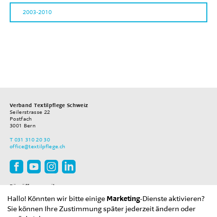
2003-2010
Verband Textilpflege Schweiz
Seilerstrasse 22
Postfach
3001
Bern
T
031 310 20 30
office
@textilpflege.ch
Büroöffnungszeiten
Montag–Freitag
Hallo! Könnten wir bitte einige
Marketing
-Dienste aktivieren?
08.00–12.00 Uhr
13.30–17.00 Uhr
Sie können Ihre Zustimmung später jederzeit ändern oder