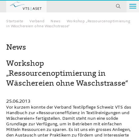
suchen
Startseite
Verband
News
Workshop „Ressourcenoptimierung
Home
in Wäschereien ohne Waschstrasse“
News
Workshop
„Ressourcenoptimierung in
Wäschereien ohne Waschstrasse“
25.06.2013
Vor kurzem konnte der Verband Textilpflege Schweiz VTS das
Handbuch zur «Ressourceneffizienz in Textilreinigungen und
Wäschereien» fertigstellen. Damit steht nun eine solide
Grundlage zur Verfügung, um in Betrieben mit einfachen
Mitteln Ressourcen zu sparen. Es ist uns ein grosses Anliegen,
den Austausch unter Praktikern zu fördern und Interessierte